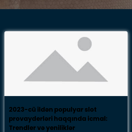
2023-cü ildən populyar slot
provayderləri haqqında icmal:
Trendler və yeniliklər