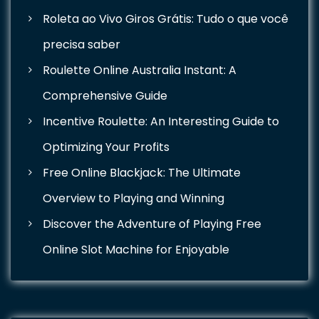
r
Roleta ao Vivo Giros Grátis: Tudo o que você
:
precisa saber
Roulette Online Australia Instant: A
Comprehensive Guide
Incentive Roulette: An Interesting Guide to
Optimizing Your Profits
Free Online Blackjack: The Ultimate
Overview to Playing and Winning
Discover the Adventure of Playing Free
Online Slot Machine for Enjoyable